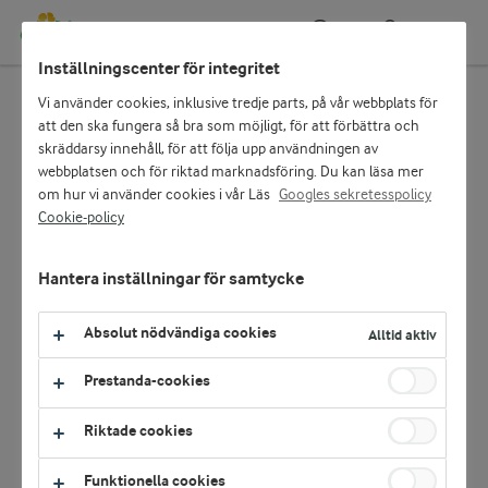
Kundportal
Sök
Inställningscenter för integritet
Vi använder cookies, inklusive tredje parts, på vår webbplats för
Start
Sortiment
Kvibille® Cheddar Mild 32%
att den ska fungera så bra som möjligt, för att förbättra och
skräddarsy innehåll, för att följa upp användningen av
webbplatsen och för riktad marknadsföring. Du kan läsa mer
om hur vi använder cookies i vår Läs
Googles sekretesspolicy
Logga in
Cookie-policy
E-handel och självservicefunktioner:
Hantera inställningar för samtycke
LOGGA IN SOM KUND
Absolut nödvändiga cookies
Alltid aktiv
eller
Prestanda-cookies
Kvibille®
MEDLEMSKONTO
Cheddar Mild 32%
Riktade cookies
Bli kund hos Arla
1400 g
Funktionella cookies