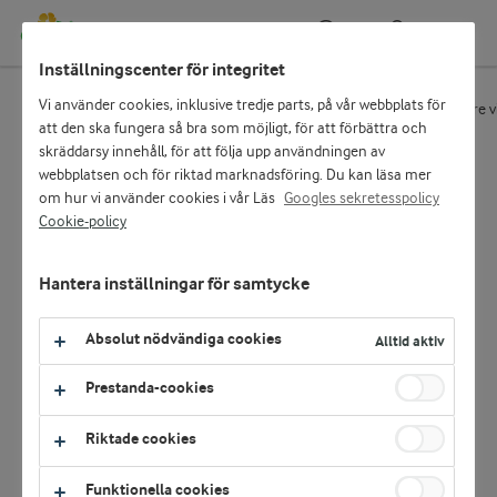
Kundportal
Sök
Inställningscenter för integritet
Vi använder cookies, inklusive tredje parts, på vår webbplats för
Start
Sortiment
Falbygdens® Rekommenderar Brie du grand père v
att den ska fungera så bra som möjligt, för att förbättra och
skräddarsy innehåll, för att följa upp användningen av
webbplatsen och för riktad marknadsföring. Du kan läsa mer
om hur vi använder cookies i vår Läs
Googles sekretesspolicy
Logga in
Cookie-policy
E-handel och självservicefunktioner:
Hantera inställningar för samtycke
LOGGA IN SOM KUND
Absolut nödvändiga cookies
Alltid aktiv
eller
Prestanda-cookies
Falbygdens® Rekommenderar
MEDLEMSKONTO
Brie du grand père vitmögelost
Riktade cookies
Bli kund hos Arla
500 g
Funktionella cookies