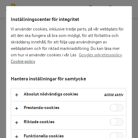
Kundportal
Sök
Inställningscenter för integritet
Vi använder cookies, inklusive tredje parts, på vår webbplats för
Start
Sortiment
Brämhults Vinterdryck
att den ska fungera så bra som möjligt, för att förbättra och
skräddarsy innehåll, för att följa upp användningen av
webbplatsen och för riktad marknadsföring. Du kan läsa mer
om hur vi använder cookies i vår Läs
Googles sekretesspolicy
Logga in
Cookie-policy
E-handel och självservicefunktioner:
Hantera inställningar för samtycke
LOGGA IN SOM KUND
Absolut nödvändiga cookies
Alltid aktiv
eller
Prestanda-cookies
Brämhults
MEDLEMSKONTO
Vinterdryck
Riktade cookies
Bli kund hos Arla
850 ml
Funktionella cookies