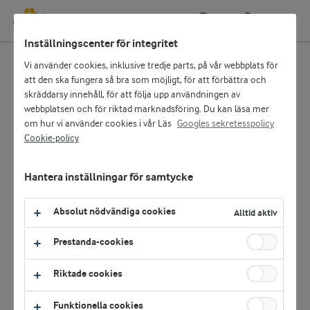
Kundportal
Sök
Inställningscenter för integritet
Vi använder cookies, inklusive tredje parts, på vår webbplats för
Start
Sortiment
Arla Unika® Krondild
att den ska fungera så bra som möjligt, för att förbättra och
skräddarsy innehåll, för att följa upp användningen av
webbplatsen och för riktad marknadsföring. Du kan läsa mer
om hur vi använder cookies i vår Läs
Googles sekretesspolicy
Logga in
Cookie-policy
E-handel och självservicefunktioner:
Hantera inställningar för samtycke
LOGGA IN SOM KUND
Absolut nödvändiga cookies
Alltid aktiv
eller
Prestanda-cookies
Arla Unika®
MEDLEMSKONTO
Krondild
Riktade cookies
Bli kund hos Arla
165 g
Funktionella cookies