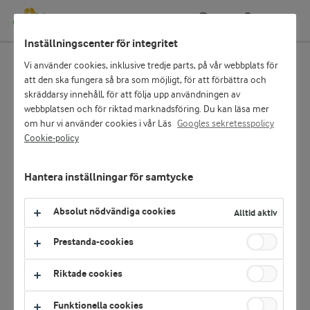
Kundportal
Sök
Inställningscenter för integritet
Vi använder cookies, inklusive tredje parts, på vår webbplats för
Start
Sortiment
Arla Unika® Eko Usaltet Smør
att den ska fungera så bra som möjligt, för att förbättra och
skräddarsy innehåll, för att följa upp användningen av
webbplatsen och för riktad marknadsföring. Du kan läsa mer
om hur vi använder cookies i vår Läs
Googles sekretesspolicy
Logga in
Cookie-policy
E-handel och självservicefunktioner:
Hantera inställningar för samtycke
LOGGA IN SOM KUND
Absolut nödvändiga cookies
Alltid aktiv
eller
Prestanda-cookies
Arla Unika®
MEDLEMSKONTO
Eko Usaltet Smør
Riktade cookies
Bli kund hos Arla
450 g
Funktionella cookies