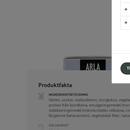
T
Produktfakta
INGREDIENSFÖRTECKNING
Vatten, socker, maltodextrin, torrglukos, vegetab
protein från bondböna, emulgeringsmedel (mono-
stabiliseringsmedel (mikrokristallin cellulosa, 
färgämne (betacaroten), vegetabilisk fiber, natur
HÅLLBARHET