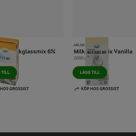
O
ARLA® PRO
osfri Mjukglassmix 6%
Milkshake mix Vanilla
2000 ml
 TILL
LÄGG TILL
 HOS GROSSIST
KÖP HOS GROSSIST
Prev
Next