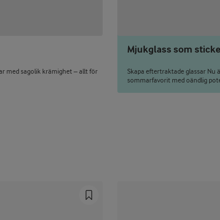
Mjukglass som sticker 
lar med sagolik krämighet – allt för
Skapa eftertraktade glassar Nu 
sommarfavorit med oändlig poten
Prev
Next