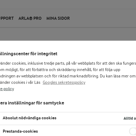
UPPORT
ARLA® PRO
MINA SIDOR
ällningscenter för integritet
Arla® Pro
vänder cookies, inklusive tredje parts, på vår webbplats för att den ska funger
Växtbaserad mjukgl
m möjligt, för att förbättra och skräddarsy innehåll, för att följa upp
dningen av webbplatsen och för riktad marknadsföring. Du kan läsa mer om
vänder cookies i vår Läs
Googles sekretesspolicy
2000 ml
e-policy
Arla® Pro Växtbaserad mjukglassmix till mjuk
konsistens med rik och balanserad vaniljsmak
era inställningar för samtycke
växtbaserad med vegetabilisk olja och naturli
längre hållbarhet.
Absolut nödvändiga cookies
Alltid 
Prestanda-cookies
LOGGA IN FÖR ATT HANDLA
K