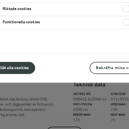
Riktade cookies
Vill du köpa den här produkten?
Läs mer här
LÄGG TILL I FAVORITER
Funktionella cookies
illåt alla cookies
Bekräfta mina v
Teknisk data
ARTIKEL NR.
GTIN/EAN
ilisk olja (kokos, shea) (5%),
598422 6x2000 ml
57119531
 och diglyserider av fettsyror),
VIKT/VOLYM
HÖJD (MM)
cellulosagummi, karragenan),
2000 ml
240
lig aroma, salt.
BREDD (MM)
DJUP (MM)
115
75