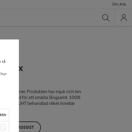
Om Arla
Sök
a så
assmix
 hur
glassmaskiner. Produkten har mjuk och len
. Utvecklad för att smälta långsamt. 100%
ga aromer. UHT behandlad vilket innebär
aktiv
ÖP HOS GROSSIST