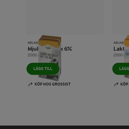
ARLA® PRO
ARLA® PR
Mjukglassmix 6%
Lakt
2000 ml
2000 ml
LÄGG TILL
LÄGG
KÖP HOS GROSSIST
KÖP