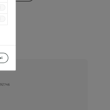
al
92746
Prev
Next