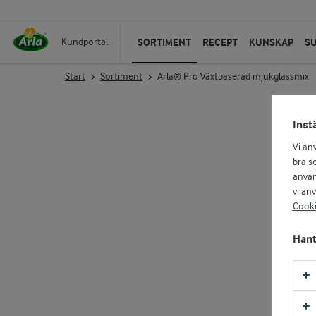
SORTIMENT
RECEPT
KUNSKAP
S
Kundportal
Start
Sortiment
Arla® Pro Växtbaserad mjukglassmix
Inst
Vi an
bra so
använ
vi an
Cooki
Hant