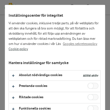
Kundportal
Sök
Inställningscenter för integritet
Vi använder cookies, inklusive tredje parts, på vår webbplats för
Start
Sortiment
Arla® Pro Turkisk yoghurt 10%
att den ska fungera så bra som möjligt, för att förbättra och
skräddarsy innehåll, för att följa upp användningen av
webbplatsen och för riktad marknadsföring. Du kan läsa mer
om hur vi använder cookies i vår Läs
Googles sekretesspolicy
Logga in
Cookie-policy
E-handel och självservicefunktioner:
Hantera inställningar för samtycke
LOGGA IN SOM KUND
Absolut nödvändiga cookies
Alltid aktiv
eller
Prestanda-cookies
Arla® Pro
MEDLEMSKONTO
Turkisk yoghurt 10%
Riktade cookies
Bli kund hos Arla
5000 g
Funktionella cookies