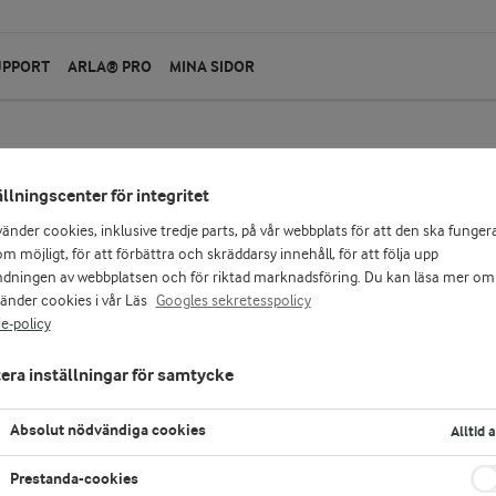
UPPORT
ARLA® PRO
MINA SIDOR
ällningscenter för integritet
Arla® Pro
vänder cookies, inklusive tredje parts, på vår webbplats för att den ska funger
Laktosfri Mjukglass
m möjligt, för att förbättra och skräddarsy innehåll, för att följa upp
dningen av webbplatsen och för riktad marknadsföring. Du kan läsa mer om
vänder cookies i vår Läs
Googles sekretesspolicy
2000 ml
e-policy
Arla® Pro Laktosfri mjukglassmix till mjukgla
med naturlig vaniljsmak. Produkten är laktosfri
era inställningar för samtycke
naturlig arom.
Absolut nödvändiga cookies
Alltid 
LOGGA IN FÖR ATT HANDLA
K
Prestanda-cookies