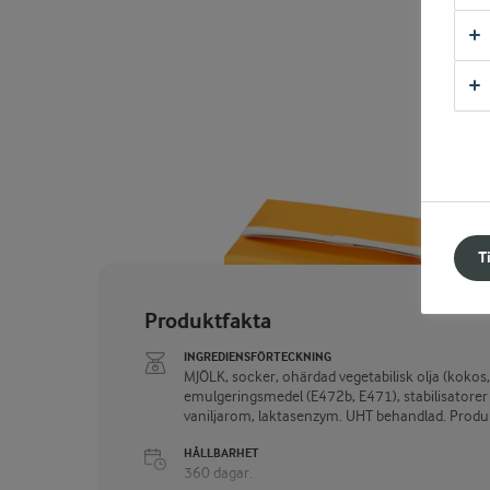
T
Produktfakta
INGREDIENSFÖRTECKNING
MJÖLK, socker, ohärdad vegetabilisk olja (koko
emulgeringsmedel (E472b, E471), stabilisatorer 
vaniljarom, laktasenzym. UHT behandlad. Produk
HÅLLBARHET
360 dagar.