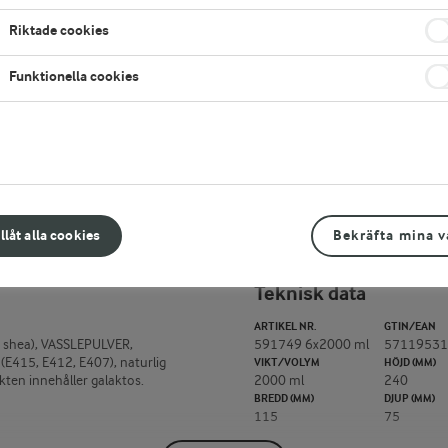
Vill du köpa den här produkten?
Läs mer här
Riktade cookies
LÄGG TILL I FAVORITER
Funktionella cookies
illåt alla cookies
Bekräfta mina v
Teknisk data
ARTIKEL NR.
GTIN/EAN
s, shea), VASSLEPULVER,
591749 6x2000 ml
57119531
(E415, E412, E407), naturlig
VIKT/VOLYM
HÖJD (MM)
ten innehåller galaktos.
2000 ml
240
BREDD (MM)
DJUP (MM)
115
75