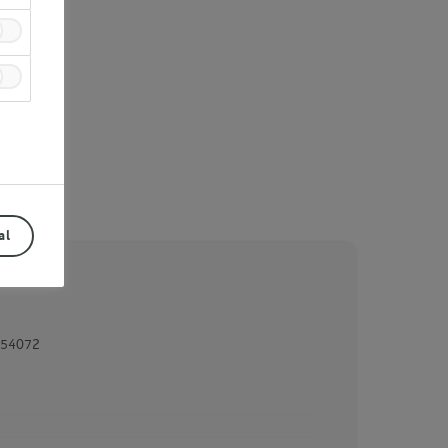
al
54072
Prev
Next