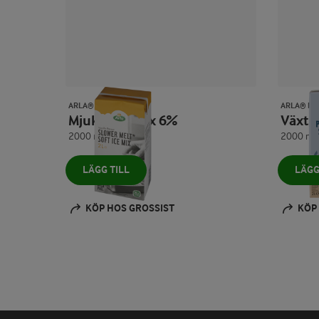
ARLA® PRO
ARLA® PR
Mjukglassmix 6%
Växt
2000 ml
2000 ml
LÄGG TILL
LÄGG
KÖP HOS GROSSIST
KÖP