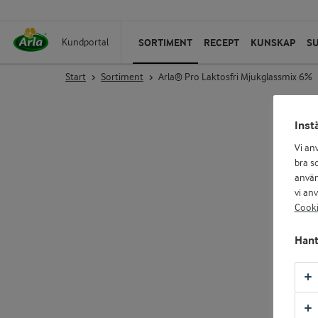
SORTIMENT
RECEPT
KUNSKAP
S
Kundportal
Start
Sortiment
Arla® Pro Laktosfri Mjukglassmix 6%
Inst
Vi an
bra so
använ
vi an
Cooki
Hant