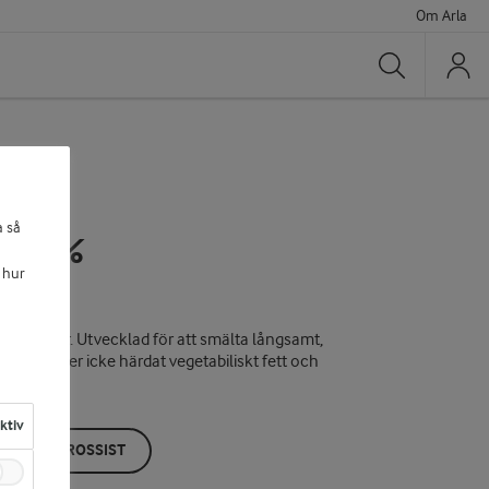
Om Arla
Sök
a så
mix 6%
 hur
ssmaskiner. Utvecklad för att smälta långsamt,
, innehåller icke härdat vegetabiliskt fett och
aktiv
ÖP HOS GROSSIST