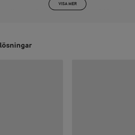
VISA MER
Näringsdeklaration
öppnad förpackning: Se
kylskåp. Frys ej.
PER 100 G/ML
energi 690 kJ / 165 kcal fett 7 g 
sockerarter 22 g protein 3,7 g sa
lösningar