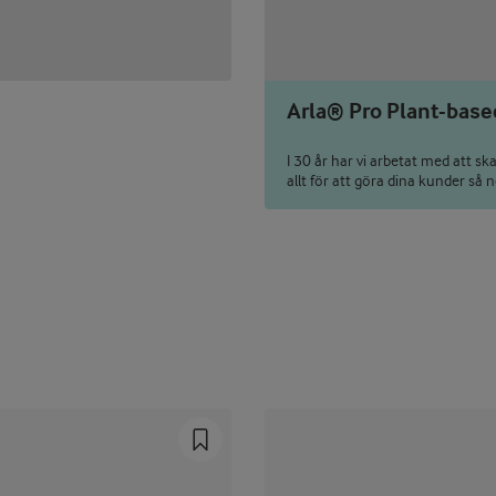
Arla® Pro Plant-base
I 30 år har vi arbetat med att s
allt för att göra dina kunder så nö
Prev
Next