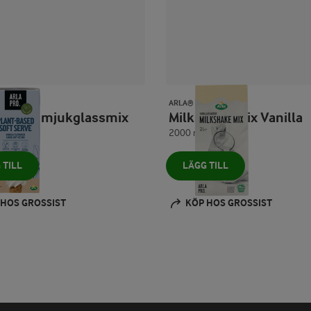
O
ARLA® PRO
baserad mjukglassmix
Milkshake mix Vanilla
2000 ml
 TILL
LÄGG TILL
 HOS GROSSIST
KÖP HOS GROSSIST
Prev
Next