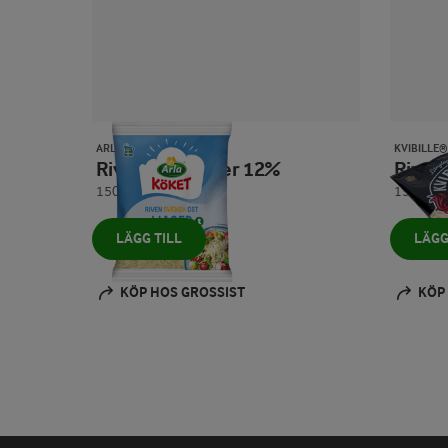
ARLA KÖKET®
KVIBILLE®
Riven ost mager 12%
Rive
150 g
150 g
LÄGG TILL
LÄGG
KÖP HOS GROSSIST
KÖP