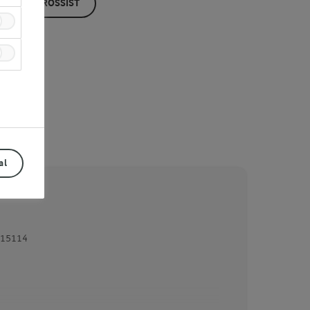
ÖP HOS GROSSIST
al
15114
Prev
Next