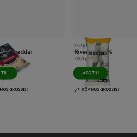
ARLA® PRO
n ost Cheddar
Riven ost 28%
2000 g
 TILL
LÄGG TILL
 HOS GROSSIST
KÖP HOS GROSSIST
Prev
Next