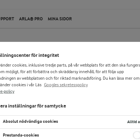
UPPORT
ARLA® PRO
MINA SIDOR
ällningscenter för integritet
Arla Köket®
vänder cookies, inklusive tredje parts, på vår webbplats för att den ska funger
Riven ost gratäng 2
m möjligt, för att förbättra och skräddarsy innehåll, för att följa upp
dningen av webbplatsen och för riktad marknadsföring. Du kan läsa mer om
vänder cookies i vår Läs
Googles sekretesspolicy
150 g
e-policy
Arla Köket® riven ost Gratäng består av en bl
Präst® och Kvibille® Cheddar. Den färdigrivna 
era inställningar för samtycke
och ger god smak åt både gratäng och paj. Varfö
rotfruktsgratäng? Symbolen med den blågula
Absolut nödvändiga cookies
Alltid 
mjölk.
Prestanda-cookies