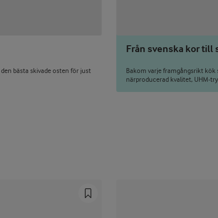
Från svenska kor till
 den bästa skivade osten för just
Bakom varje framgångsrikt kök st
närproducerad kvalitet, UHM-try
Prev
Next