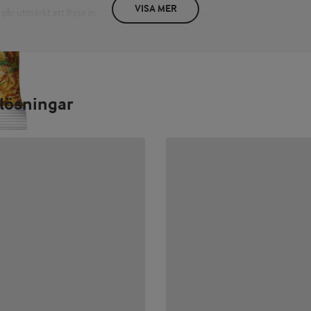
VISA MER
går utmärkt att frysa in.
Näringsdeklaration
PER 100 G/ML
energi 1387 kJ / 333 kcal fett 24
sockerarter 0 g protein 27 g sal
lösningar