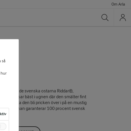
Om Arla
Sök
a så
4%
 hur
andning av de svenska ostarna Riddar®,
osten passar bäst i ugnen där den smälter fint
r inte låta den bli pricken över i på en mustig
 mjölkkannan garanterar 100 procent svensk
aktiv