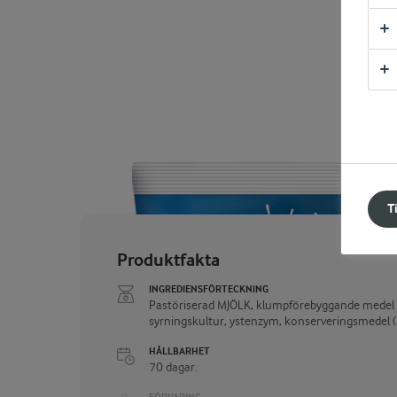
T
Produktfakta
INGREDIENSFÖRTECKNING
Pastöriserad MJÖLK, klumpförebyggande medel (p
syrningskultur, ystenzym, konserveringsmedel 
HÅLLBARHET
70 dagar.