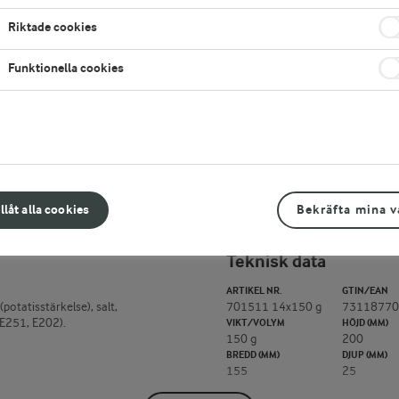
LOGGA IN FÖR ATT HANDLA
K
Riktade cookies
Vill du köpa den här produkten?
Läs mer här
Funktionella cookies
LÄGG TILL I FAVORITER
illåt alla cookies
Bekräfta mina v
Teknisk data
ARTIKEL NR.
GTIN/EAN
otatisstärkelse), salt,
701511 14x150 g
73118770
(E251, E202).
VIKT/VOLYM
HÖJD (MM)
150 g
200
BREDD (MM)
DJUP (MM)
155
25