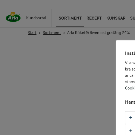
SORTIMENT
RECEPT
KUNSKAP
S
Kundportal
Start
Sortiment
Arla Köket® Riven ost gratäng 24%
Inst
Vi an
bra so
använ
vi an
Cooki
Hant