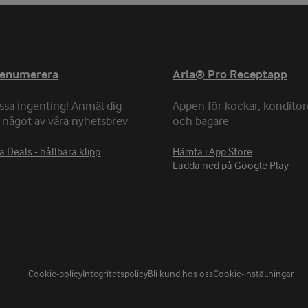
renumerera
Arla® Pro Receptapp
ssa ingenting! Anmäl dig
Appen för kockar, konditor
ll något av våra nyhetsbrev
och bagare
a Deals - hållbara klipp
Hämta i App Store
Ladda ned på Google Play
Cookie-policy
Integritetspolicy
Bli kund hos oss
Cookie-inställningar