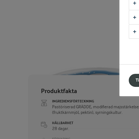
T
Produktfakta
INGREDIENSFÖRTECKNING
Pastöriserad GRÄDDE, modifierad majsstärkelse,
(fruktkärnmjöl, pektin), syrningskultur.
HÅLLBARHET
28 dagar.