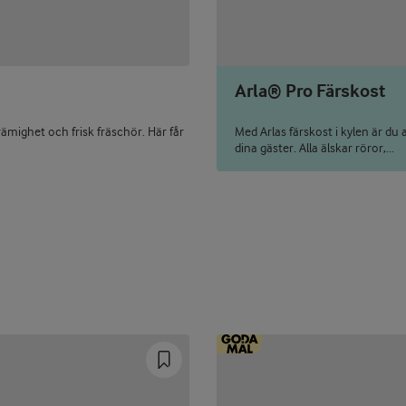
Arla® Pro Färskost
ämighet och frisk fräschör. Här får
Med Arlas färskost i kylen är du 
dina gäster. Alla älskar röror,...
Prev
Next