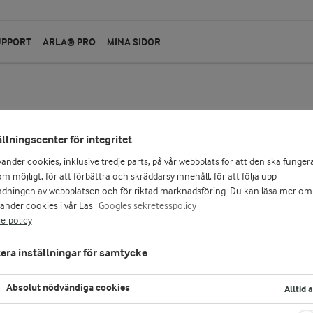
UPPORT
ARLA® PRO
MINA SIDOR
Arla Köket®
ällningscenter för integritet
Lätt crème fraiche 1
vänder cookies, inklusive tredje parts, på vår webbplats för att den ska funger
m möjligt, för att förbättra och skräddarsy innehåll, för att följa upp
dningen av webbplatsen och för riktad marknadsföring. Du kan läsa mer om
200 ml
vänder cookies i vår Läs
Googles sekretesspolicy
Arla Köket® Lätt crème fraiche 13% är en syra
e-policy
konsistens och frisk syrlig smak. Lätt crème fr
soppor och såser men även i kalla såser och rör
era inställningar för samtycke
potatissallad. Förhöjer smaken och ger fräsch
utan redning. Kokbar. Tillverkas genom syrnin
med den blågula mjölkkannan garanterar 100
Absolut nödvändiga cookies
Alltid 