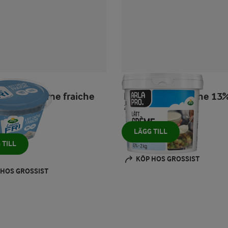
ARLA® PRO
Lätt Crème Fraiche 13
2000 g
LÄGG TILL
 TILL
KÖP HOS GROSSIST
 HOS GROSSIST
Prev
Next