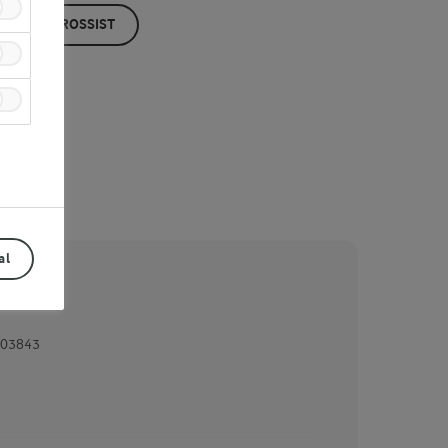
ÖP HOS GROSSIST
al
03843
Prev
Next