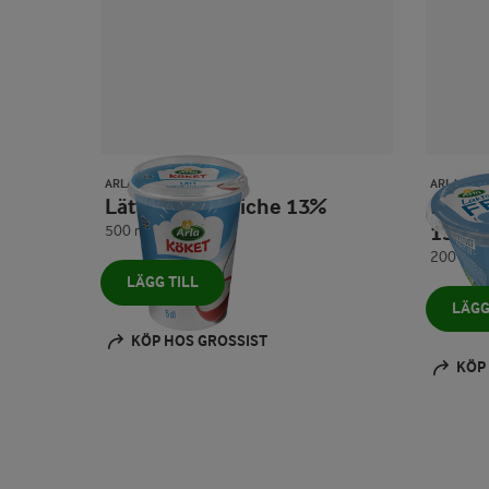
ARLA KÖKET®
ARLA®
Lätt crème fraiche 13%
Laktosfri lätt crème fraiche
13%
500 ml
200 ml
LÄGG TILL
LÄGG
KÖP HOS GROSSIST
KÖP