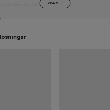
VISA MER
 oöppnad förpackning. Hållbarhet
Näringsdeklaration
PER 100 G/ML
energi 612 kJ / 148 kcal fett 13 g
sockerarter 3,2 g protein 3,1 g sa
lösningar
appersförpackning. Locket