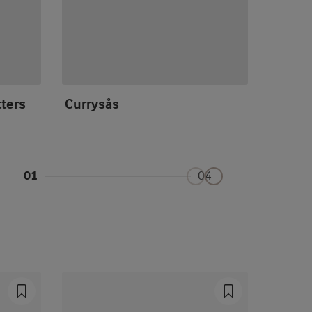
tters
Currysås
Citron
01
04