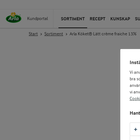
SORTIMENT
RECEPT
KUNSKAP
S
Kundportal
Start
Sortiment
Arla Köket® Lätt crème fraiche 13%
Inst
Vi an
bra so
använ
vi an
Cooki
Hant