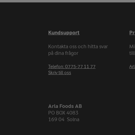
Kundsupport
P
Kontakta oss och hitta svar
Mi
på dina frågor
ti
Telefon: 0775-77 11 77
Arl
Skriv till oss
Arla Foods AB
PO BOX 4083
169 04 Solna