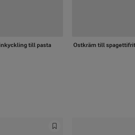
nkyckling till pasta
Ostkräm till spagettifri
Prev
Next