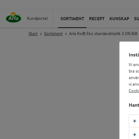
SORTIMENT
RECEPT
KUNSKAP
S
Kundportal
Start
Sortiment
Arla Ko® Eko standardmjölk 3.0% BiB
Inst
Vi an
bra so
använ
vi an
Cooki
Hant