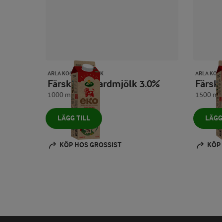
ARLA KO® EKOLOGISK
ARLA KO®
Färsk standardmjölk 3.0%
Färs
1000 ml
1500 ml
LÄGG TILL
LÄGG
KÖP HOS GROSSIST
KÖP