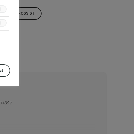
ÖP HOS GROSSIST
al
74997
Prev
Next