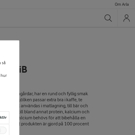
Om Arla
Sök
a så
.0% BiB
 hur
k från Arlagårdar, har en rund och fyllig smak
ör att mjölken passar extra bra i kaffe, te
ed fördel användas i matlagning, till bär och
rlig källa till bland annat protein, kalcium och
aktiv
gnad och kalcium behövs för att bibehålla en
terar att produkten är gjord på 100 procent