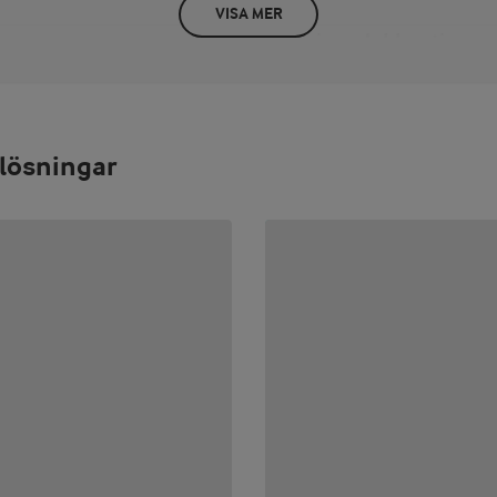
VISA MER
Näringsdeklaration
PER 100 G/ML
energi 248 kJ / 59 kcal fett 3 g v
4,6 g protein 3,5 g salt 0,09 g 
0,5 mg VitaminD 1 mcg Kalciu
lösningar
Molybdenum 3,8 mg Chloride 92
sen sorteras som