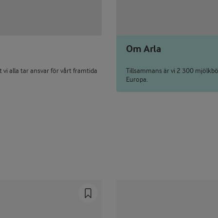
Om Arla
i alla tar ansvar för vårt framtida
Tillsammans är vi 2 300 mjölkbön
Europa.
Prev
Next