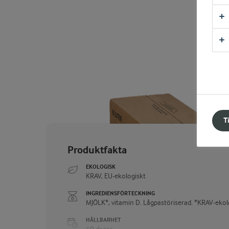
T
Produktfakta
EKOLOGISK
KRAV, EU-ekologiskt
INGREDIENSFÖRTECKNING
MJÖLK*, vitamin D. Lågpastöriserad. *KRAV-ekol
HÅLLBARHET