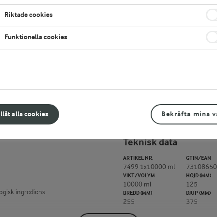
Riktade cookies
LOGGA IN FÖR ATT HANDLA
K
Funktionella cookies
Vill du köpa den här produkten?
Läs mer här
LÄGG TILL I FAVORITER
illåt alla cookies
Bekräfta mina v
Teknisk data
ARTIKEL NR.
GTIN/EAN
7499 1x10000 ml
73108650
VIKT/VOLYM
HÖJD (MM)
10000 ml
125
ogisk ingrediens.
BREDD (MM)
DJUP (MM)
255
375