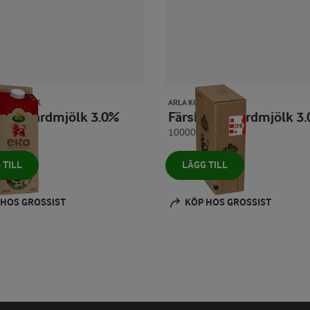
 EKOLOGISK
ARLA KO®
k standardmjölk 3.0%
Färsk standardmjölk 3
10000 ml
 TILL
LÄGG TILL
 HOS GROSSIST
KÖP HOS GROSSIST
Prev
Next