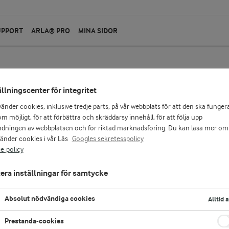
UPPORT
ARLA® PRO
MINA SIDOR
ällningscenter för integritet
Arla Ko®
vänder cookies, inklusive tredje parts, på vår webbplats för att den ska funger
Eko standardmjölk 3
m möjligt, för att förbättra och skräddarsy innehåll, för att följa upp
dningen av webbplatsen och för riktad marknadsföring. Du kan läsa mer om
vänder cookies i vår Läs
Googles sekretesspolicy
10000 ml
e-policy
Ekologisk mjölk från Arla, gjord på svensk mjöl
med tydligt inslag av grädde. Den goda smaken g
era inställningar för samtycke
och choklad. Standardmjölk - röd mjölk - kan m
gröt. Arla Ko® ekologisk färsk mjölk är en natu
Absolut nödvändiga cookies
Alltid 
vitamin B12. Protein bidrar till muskeluppbyg
normal benstomme. Varumärket Arla Ko® garan
svensk mjölk. Förpackningen innehåller 10L.
Prestanda-cookies