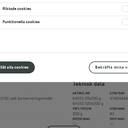
Riktade cookies
Vill du köpa den här produkten?
Läs mer här
LÄGG TILL I FAVORITER
Funktionella cookies
illåt alla cookies
Bekräfta mina v
Teknisk data
ARTIKEL NR.
GTIN/EAN
575), salt, konserveringsmedel
64031 20x200 g
57604666
64352 520x200 g
VIKT/VOLYM
HÖJD (MM)
200 g
83
BREDD (MM)
DJUP (MM)
62
41