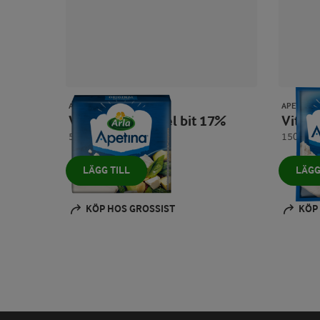
APETINA®
APETINA®
Vitost krämig hel bit 17%
Vitos
500 g
150 g
LÄGG TILL
LÄGG
KÖP HOS GROSSIST
KÖP