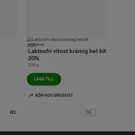
APETINA®
APETINA®
Laktosfri vitost krämig hel bit
Vitost tärnad lake vitlök
20%
persilj
200 g
410 g
LÄGG TILL
LÄGG 
KÖP HOS GROSSIST
KÖP 
01
04