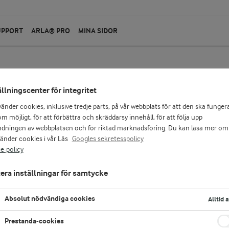
UPPORT
ARLA® PRO
MINA SIDOR
ällningscenter för integritet
Apetina®
vänder cookies, inklusive tredje parts, på vår webbplats för att den ska funger
Vitost krämig hel bit
m möjligt, för att förbättra och skräddarsy innehåll, för att följa upp
dningen av webbplatsen och för riktad marknadsföring. Du kan läsa mer om
vänder cookies i vår Läs
Googles sekretesspolicy
200 g
e-policy
Apetina® vitost hel bit är en mjuk, slät och k
Använd Apetina® vitost som matlagningsost ell
era inställningar för samtycke
till söta frukter eller som ett krämigt komple
ett gott alternativ till kött och fisk.
Absolut nödvändiga cookies
Alltid 
Prestanda-cookies
LOGGA IN FÖR ATT HANDLA
K