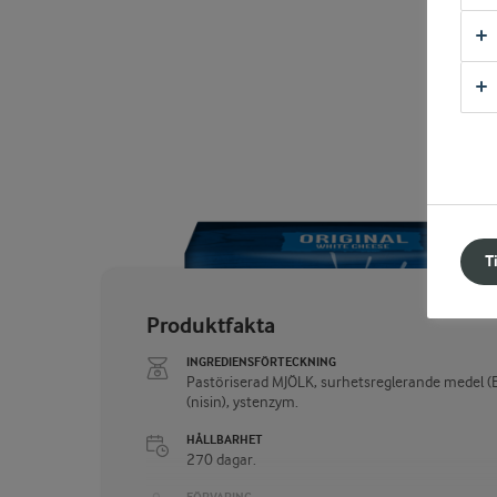
T
Produktfakta
INGREDIENSFÖRTECKNING
Pastöriserad MJÖLK, surhetsreglerande medel (E
(nisin), ystenzym.
HÅLLBARHET
270 dagar.