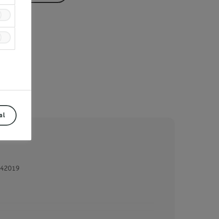
al
42019
Prev
Next