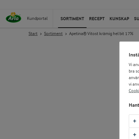
SORTIMENT
RECEPT
KUNSKAP
S
Kundportal
Start
Sortiment
Apetina® Vitost krämig hel bit 17%
Inst
Vi an
bra so
använ
vi an
Cooki
Hant