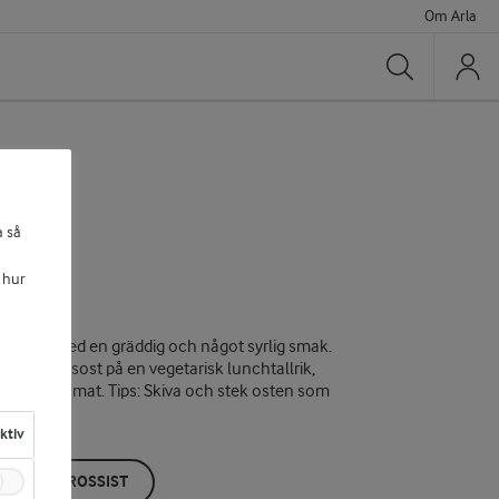
Om Arla
Sök
a så
 17%
 hur
rämig ost med en gräddig och något syrlig smak.
er salladsost på en vegetarisk lunchtallrik,
ment i varm mat. Tips: Skiva och stek osten som
aktiv
ÖP HOS GROSSIST