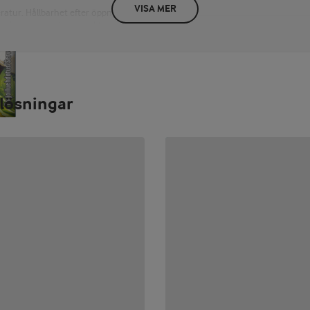
VISA MER
atur. Hållbarhet efter öppning:
menderas ur smaksynpunkt.
Näringsdeklaration
PER 100 G/ML
energi 938 kJ / 226 kcal fett 17 g
sockerarter 3,4 g protein 12 g s
lösningar