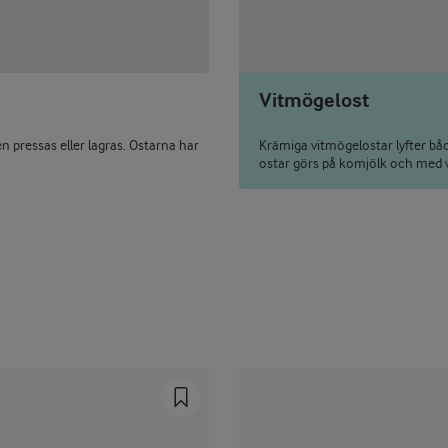
Vitmögelost
 pressas eller lagras. Ostarna har
Krämiga vitmögelostar lyfter bå
ostar görs på komjölk och med v
Prev
Next