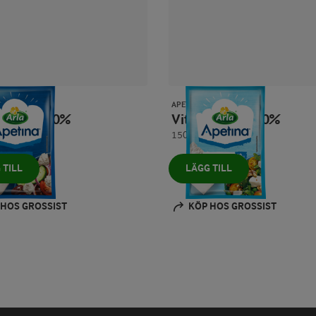
APETINA®
t hel bit 20%
Vitost hel bit 10%
150 g
 TILL
LÄGG TILL
 HOS GROSSIST
KÖP HOS GROSSIST
Prev
Next