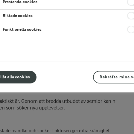
Prestanda-cookies
Riktade cookies
Funktionella cookies
illåt alla cookies
Bekräfta mina v
aktiskt är. Genom att bredda utbudet av semlor kan ni
den som söker nya upplevelser.
stade mandlar och socker. Laktosen ger extra krämighet