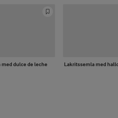
 med dulce de leche
Lakritssemla med hall
Prev
Next