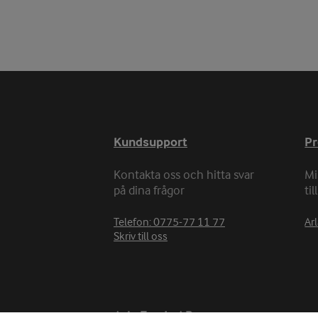
Kundsupport
P
Kontakta oss och hitta svar
Mi
på dina frågor
ti
Telefon: 0775-77 11 77
Arl
Skriv till oss
Arla Foods AB