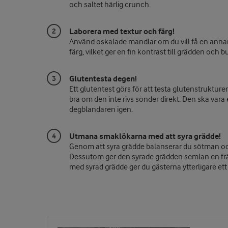
och saltet härlig
crunch
.
Laborera med textur och färg!
Använd oskalade mandlar om du vill få en anna
färg, vilket ger en fin kontrast till grädden och 
Glutentesta degen!
Ett glutentest görs för att testa glutenstrukture
bra om den inte rivs sönder direkt. Den ska vara e
degblandaren igen.
Utmana smaklökarna med att syra grädde!
Genom att syra grädde balanserar du sötman
o
Dessutom ger den syrade grädden semlan en
fr
med syrad grädde ger
du
gästerna ytterligare ett 