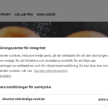
UPPORT
ARLA® PRO
MINA SIDOR
ällningscenter för integritet
vänder cookies, inklusive tredje parts, på vår webbplats för att den ska funger
m möjligt, för att förbättra och skräddarsy innehåll, för att följa upp
dningen av webbplatsen och för riktad marknadsföring. Du kan läsa mer om
vänder cookies i vår Läs
Googles sekretesspolicy
alla
e-policy
era inställningar för samtycke
el av Gustaf
Absolut nödvändiga cookies
Alltid 
illgodose alla.