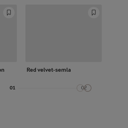
on
Red velvet-semla
Chokl
01
02