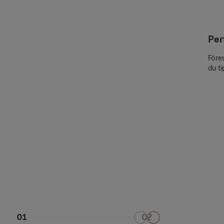
Per
Föred
du ti
01
02