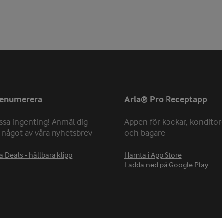
renumerera
Arla® Pro Receptapp
ssa ingenting! Anmäl dig
Appen för kockar, konditor
ll något av våra nyhetsbrev
och bagare
a Deals - hållbara klipp
Hämta i App Store
Ladda ned på Google Play