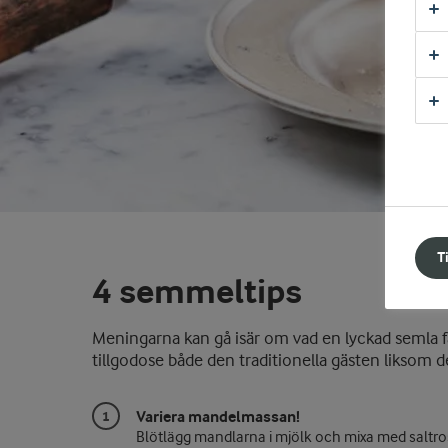
T
4 semmeltips
Meningarna kan gå isär om vad en lyckad semla f
tillgodose både den traditionella gästen liksom 
Variera mandelmassan!
Blötlägg
mandlarna
i mjölk
och mixa med saltro