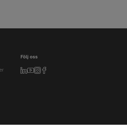
Följ oss
er
LinkedIn
YouTube
Instagram
Facebook