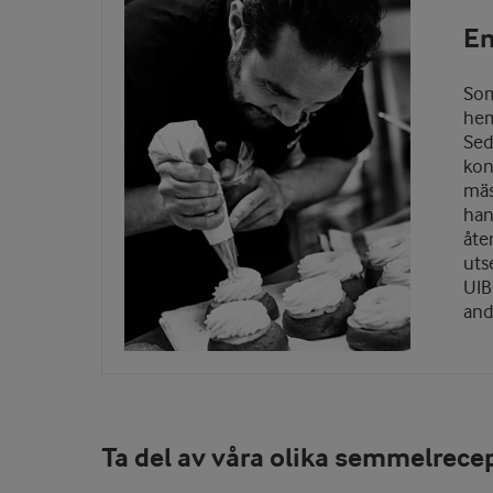
En
Som
hem
Sed
kon
mäs
han
åte
uts
UIB
and
Ta del av våra olika semmelrece