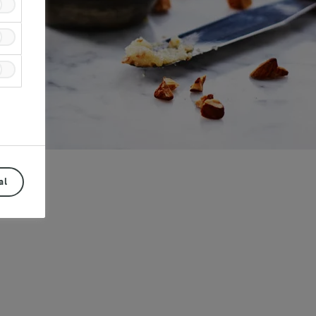
al
Prev
Next