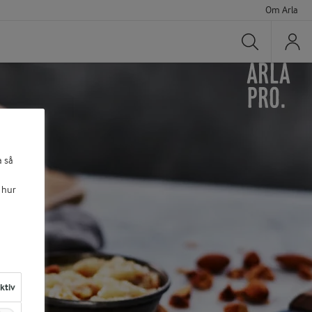
Om Arla
Sök
a så
 hur
aktiv