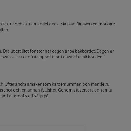
n textur och extra mandelsmak. Massan får även en mörkare
bullen.
n.
Dra
ut ett litet fönster
n
är degen är på bakbordet
. Degen är
lastisk. Har den inte uppnått rätt elasticitet så kör den i
ch
lyfter andra smaker som kardemumman och mandeln.
äschör och en annan fyllighet.
Genom a
tt servera en semla
gott alternativ att välja
på
.