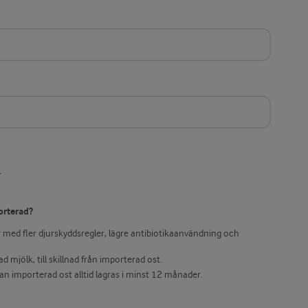
r
orterad?
 med fler djurskyddsregler, lägre antibiotikaanvändning och
 mjölk, till skillnad från importerad ost.
an importerad ost alltid lagras i minst 12 månader.