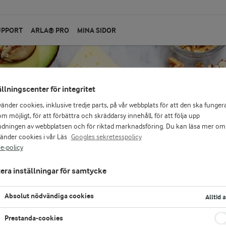
UPPORT
ARLA® PRO
MINA SIDOR
rna
ällningscenter för integritet
vänder cookies, inklusive tredje parts, på vår webbplats för att den ska funger
m möjligt, för att förbättra och skräddarsy innehåll, för att följa upp
dningen av webbplatsen och för riktad marknadsföring. Du kan läsa mer om
vänder cookies i vår Läs
Googles sekretesspolicy
e-policy
en -
era inställningar för samtycke
Absolut nödvändiga cookies
Alltid 
Prestanda-cookies