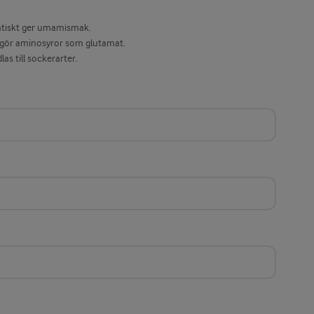
matiskt ger umamismak.
frigör aminosyror som glutamat.
as till sockerarter.