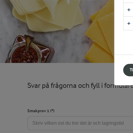
T
Svar på frågorna och fyll i formuläre
Smakprov 1