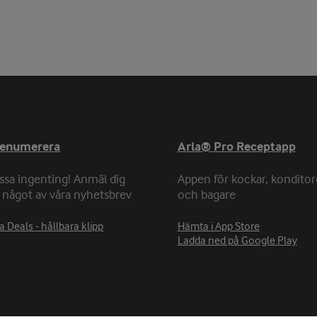
renumerera
Arla® Pro Receptapp
ssa ingenting! Anmäl dig
Appen för kockar, konditor
ll något av våra nyhetsbrev
och bagare
a Deals - hållbara klipp
Hämta i App Store
Ladda ned på Google Play