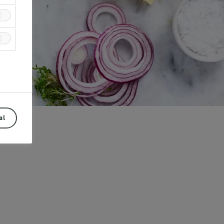
al
Prev
Next