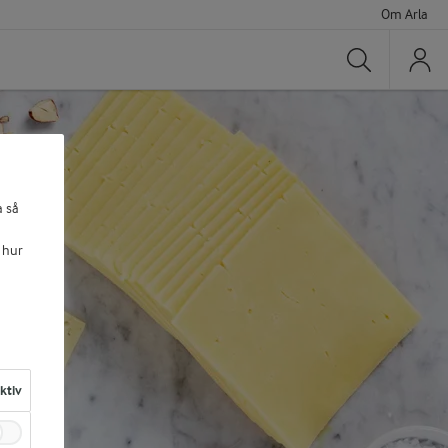
Om Arla
Sök
a så
 hur
aktiv