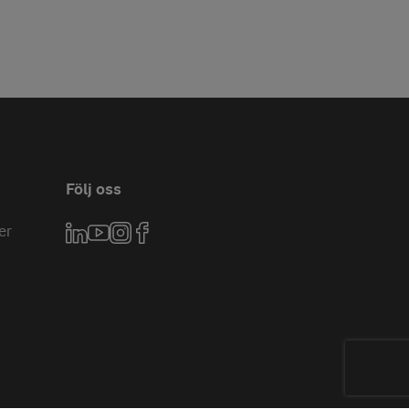
Följ oss
er
LinkedIn
YouTube
Instagram
Facebook