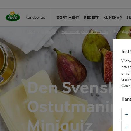
SORTIMENT
RECEPT
KUNSKAP
S
Kundportal
Start
Support
Evenemang & sponsorskap
Kostdaga
Inst
Vi an
bra so
använ
Den Svenska
vi an
Cooki
Ostutmaning
Hant
Miniquiz