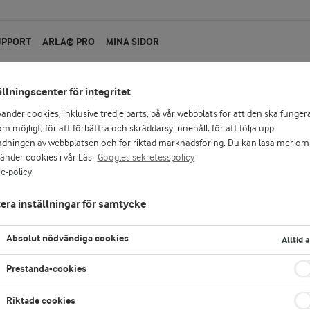
UPPORT
ARLA® PRO
MINA SIDOR
ällningscenter för integritet
vänder cookies, inklusive tredje parts, på vår webbplats för att den ska funger
m möjligt, för att förbättra och skräddarsy innehåll, för att följa upp
dningen av webbplatsen och för riktad marknadsföring. Du kan läsa mer om
vänder cookies i vår Läs
Googles sekretesspolicy
e-policy
era inställningar för samtycke
skapen
Absolut nödvändiga cookies
Alltid 
Prestanda-cookies
Riktade cookies