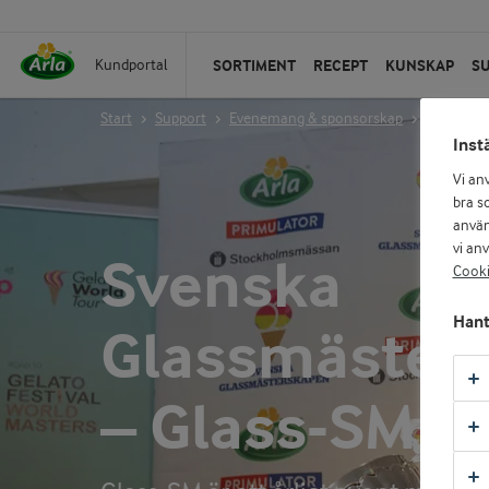
SORTIMENT
RECEPT
KUNSKAP
S
Kundportal
Start
Support
Evenemang & sponsorskap
Glass-sm
Inst
Vi an
bra so
använ
vi an
Svenska
Cooki
Hant
Glassmäster
– Glass-SM