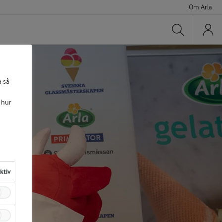
Om Arla
Sök
a så
 hur
aktiv