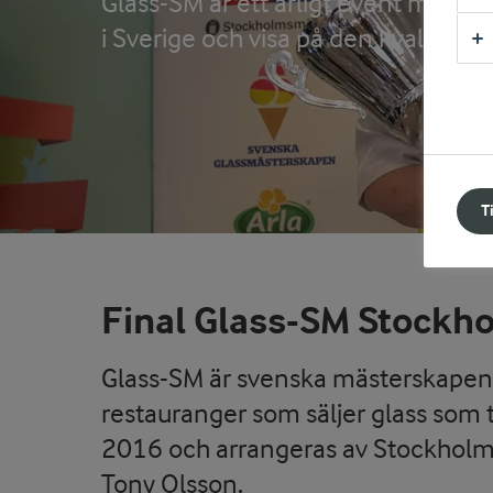
Glass-SM är ett årligt event med syf
i Sverige och visa på den kvalitet s
T
Final Glass-SM Stockh
Glass-SM är svenska mästerskapen f
restauranger som säljer glass som 
2016 och arrangeras av Stockhol
Tony Olsson.