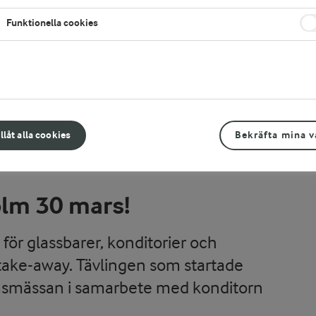
te att lyfta glassen
om finns.
Funktionella cookies
illåt alla cookies
Bekräfta mina v
olm 30 mars!
ör glassbarer, konditorier och
take-away. Tävlingen som startade
msmässan i samarbete med konditorn