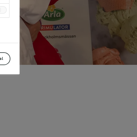
al
Prev
Next