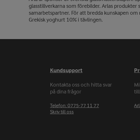
glasstillverkarna som förebilder. Arlas produkter
samarbetspartner. För att bredda kunskapen om meje
Grekisk yoghurt 10% i tävlingen.
Kundsupport
P
Kontakta oss och hitta svar
Mi
på dina frågor
ti
Telefon: 0775-77 11 77
Arl
Skriv till oss