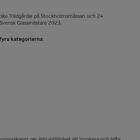
diska Trädgårdar på Stockholmsmässan och 24
 Svensk Glassmästare 2023.
fyra kategorierna:
nsorskapet ger Arla möjlighet att inspirera och lyfta