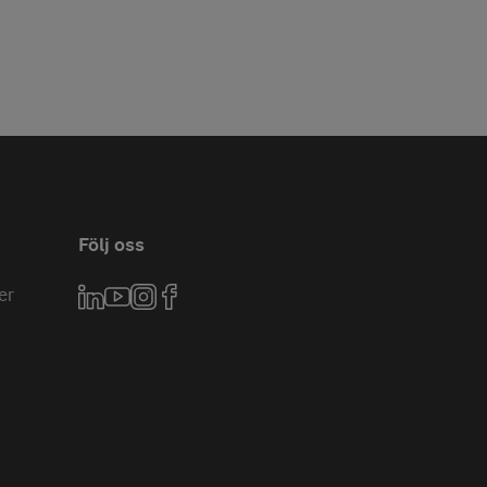
Följ oss
er
LinkedIn
YouTube
Instagram
Facebook