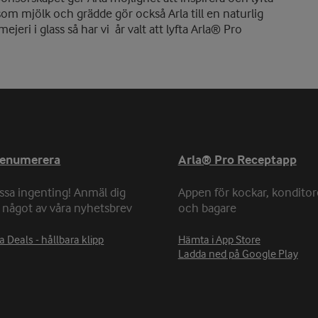
 som mjölk och grädde gör också Arla till en naturlig
ri i glass så har vi år valt att lyfta Arla® Pro
renumerera
Arla® Pro Receptapp
ssa ingenting! Anmäl dig
Appen för kockar, konditor
ll något av våra nyhetsbrev
och bagare
a Deals - hållbara klipp
Hämta i App Store
Ladda ned på Google Play