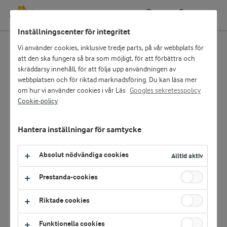
Kundportal
Sök
Inställningscenter för integritet
Vi använder cookies, inklusive tredje parts, på vår webbplats för
Start
Sortiment
Produktkunskap
Så blir mjölken laktosfri
att den ska fungera så bra som möjligt, för att förbättra och
skräddarsy innehåll, för att följa upp användningen av
webbplatsen och för riktad marknadsföring. Du kan läsa mer
Så blir mjölken
om hur vi använder cookies i vår Läs
Googles sekretesspolicy
Logga in
Cookie-policy
laktosfri
E-handel och självservicefunktioner:
Hantera inställningar för samtycke
LOGGA IN SOM KUND
Den laktosfria mjölken tillverkas vid Arlas
Absolut nödvändiga cookies
Alltid aktiv
mejerier i Linköping och Jönköping. Det sker i
eller
tre processer.
Prestanda-cookies
MEDLEMSKONTO
Riktade cookies
Bli kund hos Arla
1. Först filtreras mjölken genom mycket fina filter, där
försvinner nästan hälften av laktosen.
Funktionella cookies