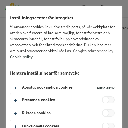
Kundportal
Sök
Inställningscenter för integritet
Vi använder cookies, inklusive tredje parts, på vår webbplats för
Start
Sortiment
Svenskt Smör från Arla Eko smör normalsaltat 82
att den ska fungera så bra som möjligt, för att förbättra och
skräddarsy innehåll, för att följa upp användningen av
webbplatsen och för riktad marknadsföring. Du kan läsa mer
om hur vi använder cookies i vår Läs
Googles sekretesspolicy
Logga in
Cookie-policy
E-handel och självservicefunktioner:
Hantera inställningar för samtycke
LOGGA IN SOM KUND
Absolut nödvändiga cookies
Alltid aktiv
eller
Prestanda-cookies
Svenskt Smör från Arla
MEDLEMSKONTO
Eko smör normalsaltat 82%
Riktade cookies
Bli kund hos Arla
250 g
Funktionella cookies