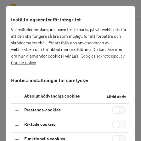
Kundportal
Sök
Inställningscenter för integritet
Vi använder cookies, inklusive tredje parts, på vår webbplats för
Start
Sortiment
Brämhults Nypressad morot
att den ska fungera så bra som möjligt, för att förbättra och
skräddarsy innehåll, för att följa upp användningen av
webbplatsen och för riktad marknadsföring. Du kan läsa mer
om hur vi använder cookies i vår Läs
Googles sekretesspolicy
Logga in
Cookie-policy
E-handel och självservicefunktioner:
Hantera inställningar för samtycke
LOGGA IN SOM KUND
Absolut nödvändiga cookies
Alltid aktiv
eller
Prestanda-cookies
Brämhults
MEDLEMSKONTO
Nypressad morot
Riktade cookies
Bli kund hos Arla
850 ml
Funktionella cookies