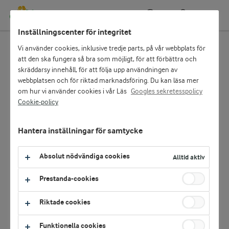
Kundportal
Sök
Inställningscenter för integritet
Vi använder cookies, inklusive tredje parts, på vår webbplats för
Start
Sortiment
Arla® Grekisk yoghurt citron 0.2%
att den ska fungera så bra som möjligt, för att förbättra och
skräddarsy innehåll, för att följa upp användningen av
webbplatsen och för riktad marknadsföring. Du kan läsa mer
om hur vi använder cookies i vår Läs
Googles sekretesspolicy
Logga in
Cookie-policy
E-handel och självservicefunktioner:
Hantera inställningar för samtycke
LOGGA IN SOM KUND
Absolut nödvändiga cookies
Alltid aktiv
eller
Prestanda-cookies
Arla®
MEDLEMSKONTO
Grekisk yoghurt citron 0.2%
Riktade cookies
Bli kund hos Arla
200 g
Funktionella cookies