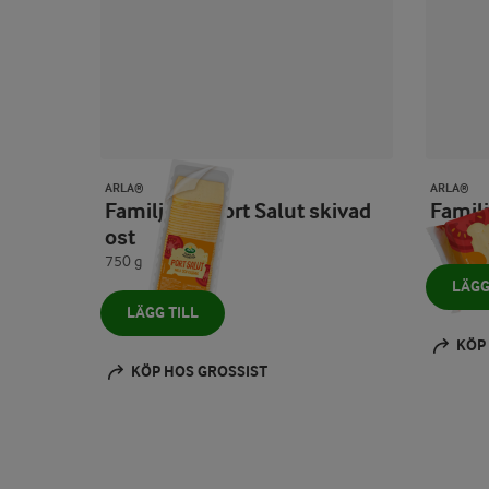
ARLA®
ARLA®
Familjefav Port Salut skivad
Famil
ost
375 g
750 g
LÄGG
LÄGG TILL
KÖP
KÖP HOS GROSSIST