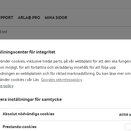
UPPORT
ARLA® PRO
MINA SIDOR
d ost
ällningscenter för integritet
Arla®
vänder cookies, inklusive tredje parts, på vår webbplats för att den ska funger
Familjefavoriter Port
m möjligt, för att förbättra och skräddarsy innehåll, för att följa upp
dningen av webbplatsen och för riktad marknadsföring. Du kan läsa mer om
vänder cookies i vår Läs
Googles sekretesspolicy
300 g
e-policy
Arla® Familjefavoriter - milda och goda ostar f
smidig konsistens, gräddig smak, och är här i
era inställningar för samtycke
hushåll, helt enkelt! Supersmidigt med skivad
dessutom lite roligare mackor Tips: ta en skiva 
Absolut nödvändiga cookies
panikfrukosten! Vår Port Salut är tillverkad i
Alltid 
Arlagårdar.
Prestanda-cookies