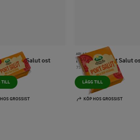
ARLA®
jefav Port Salut ost
Familjefav Port Salut o
750 g
 TILL
LÄGG TILL
 HOS GROSSIST
KÖP HOS GROSSIST
Prev
Next