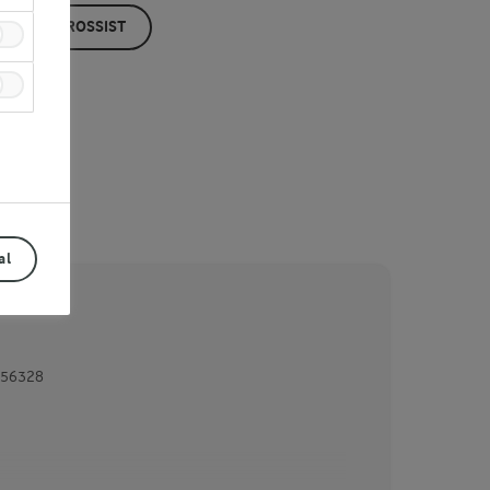
ÖP HOS GROSSIST
al
56328
Prev
Next