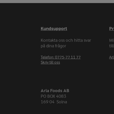
Kundsupport
P
Kontakta oss och hitta svar
Mi
på dina frågor
ti
Telefon: 0775-77 11 77
Arl
Skriv till oss
Arla Foods AB
PO BOX 4083
169 04 Solna