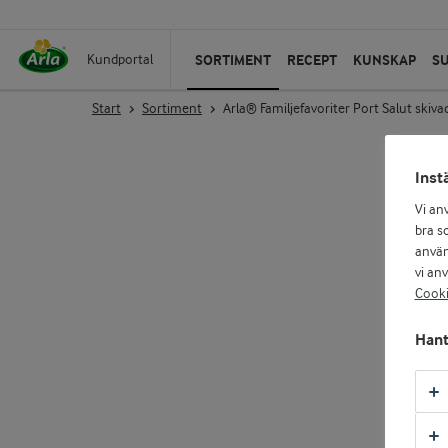
SORTIMENT
RECEPT
KUNSKAP
S
Kundportal
Start
Sortiment
Arla® Familjefavoriter Port Salut skiva
Inst
Vi an
bra so
använ
vi an
Cooki
Hant