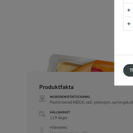
T
Produktfakta
INGREDIENSFÖRTECKNING
Pastöriserad MJÖLK, salt, ystenzym, syrningskult
HÅLLBARHET
119 dagar.
FÖRVARING