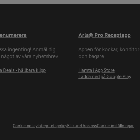
renumerera
Arla® Pro Receptapp
ssa ingenting! Anmäl dig
Appen för kockar, konditor
ll något av våra nyhetsbrev
och bagare
a Deals - hållbara klipp
Hämta i App Store
Ladda ned på Google Play
Cookie-policy
Integritetspolicy
Bli kund hos oss
Cookie-inställningar