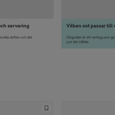
och servering
Vilken ost passar till
eciella doften och det
Ostguiden är ett verktyg som gör 
just ditt tillfälle.
Prev
Next