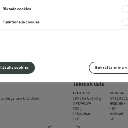
LOGGA IN FÖR ATT HANDLA
K
Riktade cookies
Vill du köpa den här produkten?
Läs mer här
Funktionella cookies
LÄGG TILL I FAVORITER
illåt alla cookies
Bekräfta mina v
Teknisk data
ARTIKEL NR.
GTIN/EAN
ur, färgämne E 160b(ii).
599364 8x300 g
57119531
VIKT/VOLYM
HÖJD (MM)
300 g
180
BREDD (MM)
DJUP (MM)
156
30