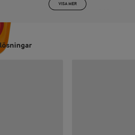
VISA MER
Näringsdeklaration
PER 100 G/ML
energi 1343 kJ / 323 kcal fett 25
sockerarter 0 g protein 24 g sa
lösningar