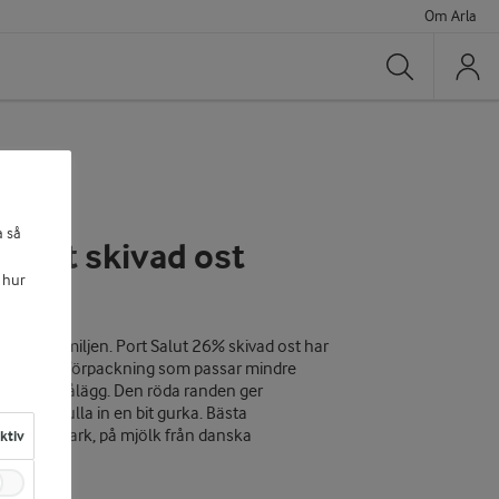
Om Arla
Sök
a så
 Salut skivad ost
 hur
ör hela familjen. Port Salut 26% skivad ost har
 en mindre förpackning som passar mindre
 ost som pålägg. Den röda randen ger
ost och rulla in en bit gurka. Bästa
 Vium, Danmark, på mjölk från danska
aktiv