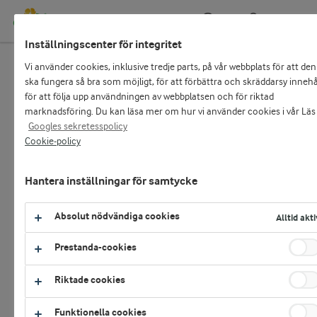
Kundportal
Sök
Inställningscenter för integritet
Vi använder cookies, inklusive tredje parts, på vår webbplats för att den
Start
Recept
ska fungera så bra som möjligt, för att förbättra och skräddarsy innehål
för att följa upp användningen av webbplatsen och för riktad
Recept
marknadsföring. Du kan läsa mer om hur vi använder cookies i vår Läs
Googles sekretesspolicy
Logga in
Cookie-policy
Sök
E-handel och självservicefunktioner:
Hantera inställningar för samtycke
LOGGA IN SOM KUND
FILTER
SKAPA RECEPTSAMLING
Absolut nödvändiga cookies
Alltid akti
eller
Prestanda-cookies
ARLA GULDKO
MEDLEMSKONTO
44
Visar
recept
Sortera
Riktade cookies
Bli kund hos Arla
Funktionella cookies