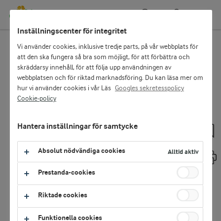
Kundportal
Sök
Inställningscenter för integritet
Vi använder cookies, inklusive tredje parts, på vår webbplats för
Start
Lönsamma lösningar
Öka snittnotan med lunchdesserter
att den ska fungera så bra som möjligt, för att förbättra och
skräddarsy innehåll, för att följa upp användningen av
webbplatsen och för riktad marknadsföring. Du kan läsa mer om
hur vi använder cookies i vår Läs
Googles sekretesspolicy
RESTAURANG
Logga in
SÄLJ MER
Cookie-policy
E-handel och självservicefunktioner:
Öka snittnotan med
Hantera inställningar för samtycke
lunchdesserter
LOGGA IN SOM KUND
Absolut nödvändiga cookies
Alltid aktiv
En liten dessert är enkel att göra och mer
eller
lättsåld vid lunchen än en ”vanlig” dessert.
Prestanda-cookies
Öka snittnotan med Arlas fräscha små
MEDLEMSKONTO
efterrätter.
Riktade cookies
Bli kund hos Arla
Smådesserter – snabbt & enkelt
Funktionella cookies