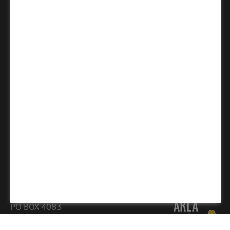
Arla Deals - hållbara klipp
Arla® Pro Receptapp
Appen för kockar, konditorer och bagare
Hämta i App Store
Ladda ned på Google Play
Följ oss
LinkedIn
YouTube
Instagram
Facebook
Cookie-policy
Integritetspolicy
Bli kund hos oss
Cookie-inställningar
Arla Foods AB
PO BOX 4083
169 04 Solna