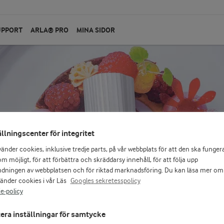
UPPORT
ARLA® PRO
MINA SIDOR
ällningscenter för integritet
vänder cookies, inklusive tredje parts, på vår webbplats för att den ska funger
slaget
m möjligt, för att förbättra och skräddarsy innehåll, för att följa upp
dningen av webbplatsen och för riktad marknadsföring. Du kan läsa mer om
vänder cookies i vår Läs
Googles sekretesspolicy
European
e-policy
era inställningar för samtycke