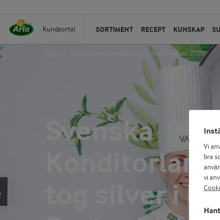
SORTIMENT
RECEPT
KUNSKAP
S
Kundportal
Start
Svenska Konditorlandslaget tog EM-silver 2020
Svenska
Inst
Vi an
Konditorland
bra so
använ
vi an
tog silver i 
Cooki
Hant