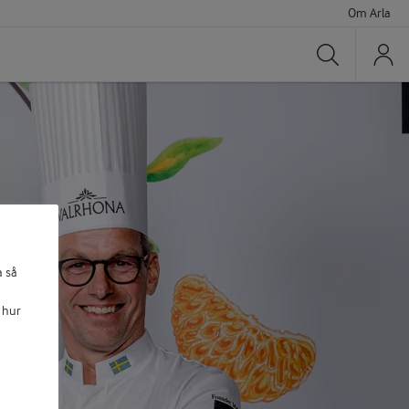
Om Arla
Sök
a så
 hur