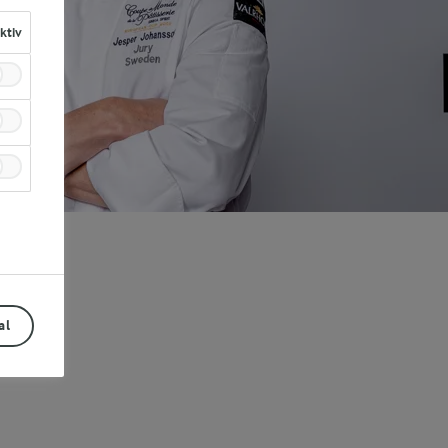
aktiv
al
Prev
Next