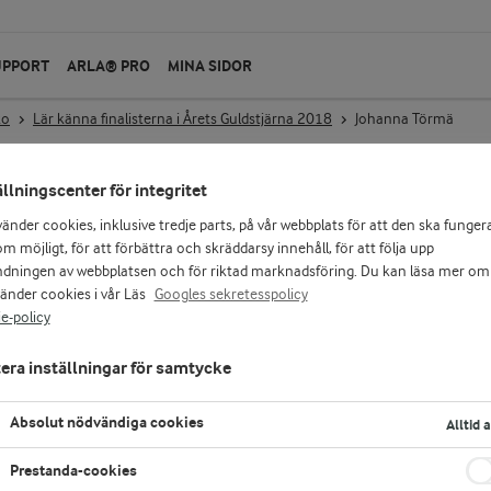
UPPORT
ARLA® PRO
MINA SIDOR
ko
Lär känna finalisterna i Årets Guldstjärna 2018
Johanna Törmä
ällningscenter för integritet
a 2018 – Johanna Törmä
vänder cookies, inklusive tredje parts, på vår webbplats för att den ska funger
m möjligt, för att förbättra och skräddarsy innehåll, för att följa upp
dningen av webbplatsen och för riktad marknadsföring. Du kan läsa mer om
vänder cookies i vår Läs
Googles sekretesspolicy
e-policy
inom äldreomsorgen. Johanna Törmä är
e kan förebygga detta problem och
era inställningar för samtycke
äldre handlar även om måltidsmiljö och
Absolut nödvändiga cookies
Alltid 
Prestanda-cookies