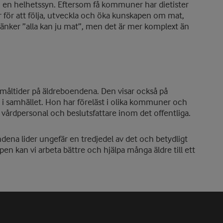
en helhetssyn. Eftersom få kommuner har dietister
r för att följa, utveckla och öka kunskapen om mat,
tänker ”alla kan ju mat”, men det är mer komplext än
måltider på äldreboendena. Den visar också på
 i samhället. Hon har föreläst i olika kommuner och
r, vårdpersonal och beslutsfattare inom det offentliga.
dena lider ungefär en tredjedel av det och betydligt
apen kan vi arbeta bättre och hjälpa många äldre till ett