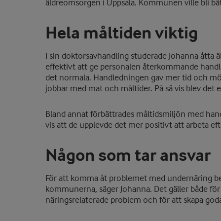
äldreomsorgen i Uppsala. Kommunen ville bli bätt
Hela måltiden viktig
I sin doktorsavhandling studerade Johanna åtta ä
effektivt att ge personalen återkommande handled
det normala. Handledningen gav mer tid och möjl
jobbar med mat och måltider. På så vis blev det 
Bland annat förbättrades måltidsmiljön med hand
vis att de upplevde det mer positivt att arbeta eft
Någon som tar ansvar
För att komma åt problemet med undernäring be
kommunerna, säger Johanna. Det gäller både för
näringsrelaterade problem och för att skapa goda 