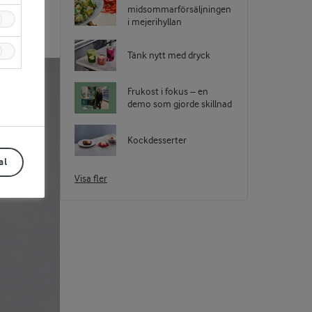
midsommarförsäljningen
i mejerihyllan
Tänk nytt med dryck
Frukost i fokus – en
demo som gjorde skillnad
Kockdesserter
al
Visa fler
Prev
Next