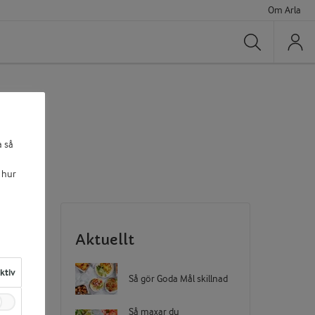
Om Arla
Sök
a så
 hur
Aktuellt
aktiv
Så gör Goda Mål skillnad
Så maxar du