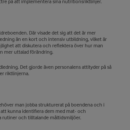
re på att implementera sina nutritionsriktlinjer.
ldreboenden. Där visade det sig att det är mer
ning än en kort och intensiv utbildning, vilket är
ighet att diskutera och reflektera över hur man
en mer uttalad förändring.
ledning. Det gjorde även personalens attityder på så
er riktlinjerna.
höver man jobba strukturerat på boendena och i
 att kunna identifiera dem med mat- och
rutiner och tilltalande måltidsmiljöer.