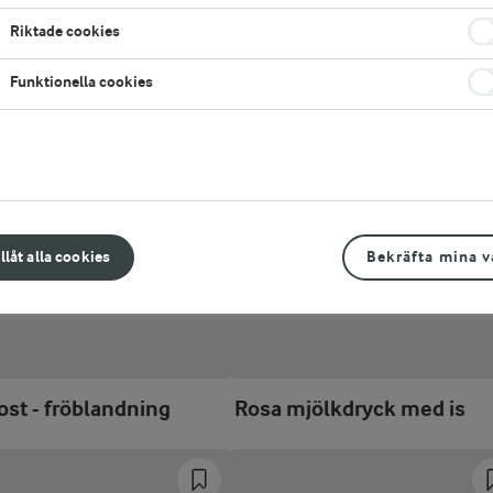
Riktade cookies
Funktionella cookies
illåt alla cookies
Bekräfta mina v
ost - fröblandning
Rosa mjölkdryck med is