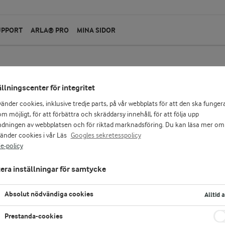
UPPORT
ARLA® PRO
MINA SIDOR
SKAPA RECE
ällningscenter för integritet
vänder cookies, inklusive tredje parts, på vår webbplats för att den ska funger
m möjligt, för att förbättra och skräddarsy innehåll, för att följa upp
dningen av webbplatsen och för riktad marknadsföring. Du kan läsa mer om
0
recept
vänder cookies i vår Läs
Googles sekretesspolicy
e-policy
era inställningar för samtycke
Bl
Absolut nödvändiga cookies
Alltid 
Pop
och
fär
Prestanda-cookies
sma