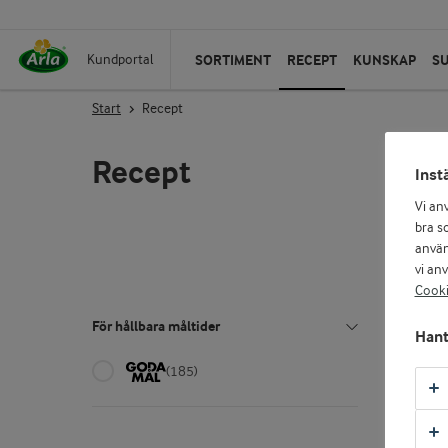
SORTIMENT
RECEPT
KUNSKAP
S
Kundportal
Start
Recept
Recept
Inst
Vi an
bra so
använ
196
Visar
vi an
Cooki
För hållbara måltider
Hant
(185)