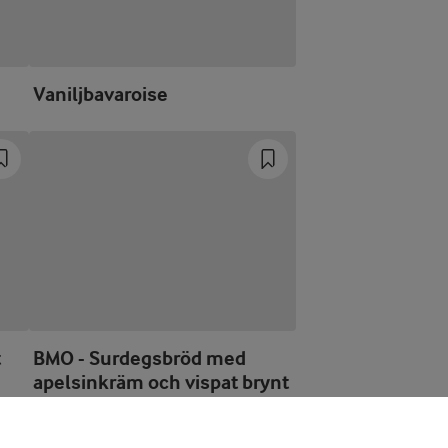
Vaniljbavaroise
t
BMO - Surdegsbröd med
apelsinkräm och vispat brynt
smör