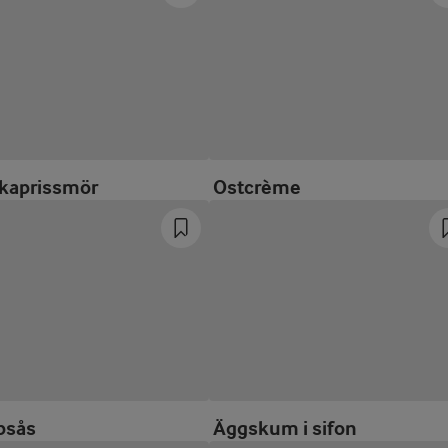
 kaprissmör
Ostcrème
psås
Äggskum i sifon