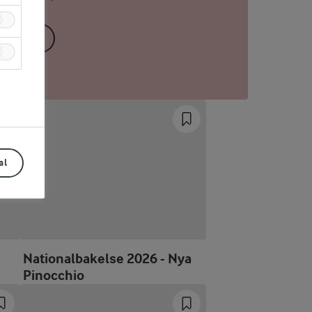
LÄS MER
al
Nationalbakelse 2026 - Nya
Pinocchio
Prev
Next