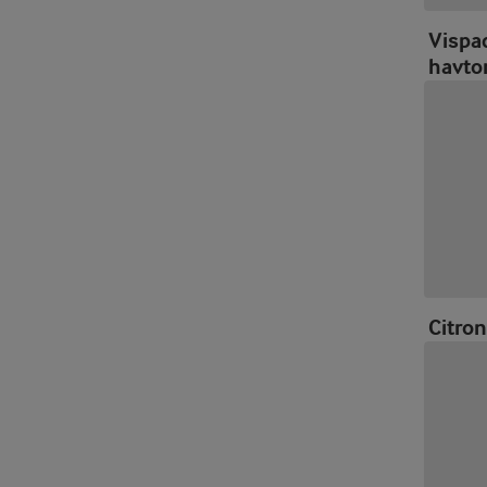
Vispa
havto
Citro