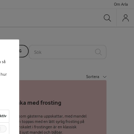
Om Arla
Sök
PTSAMLING
Sök
a så
 hur
Sortera
åbärskaka med frosting
aktiv
ulär kaka, som gästerna uppskattar, med mandel
 blåbär som toppas med en lätt syrlig frosting på
skost. Citronskalet i frostingen är en klassisk
kkompis till just mandel och blåbär.