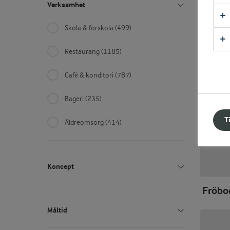
Verksamhet
Skola & förskola
(499)
Restaurang
(1185)
Café & konditori
(787)
Bageri
(235)
T
Äldreomsorg
(414)
Koncept
Fröbo
Recept med Färskost stabil
(66)
Måltid
Årets Kock
(340)