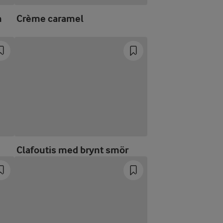
h
Crème caramel
Clafoutis med brynt smör