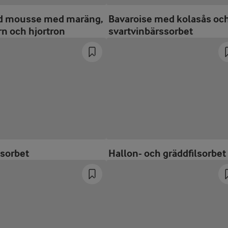
d mousse med maräng,
Bavaroise med kolasås oc
rn och hjortron
svartvinbärssorbet
nsorbet
Hallon- och gräddfilsorbet