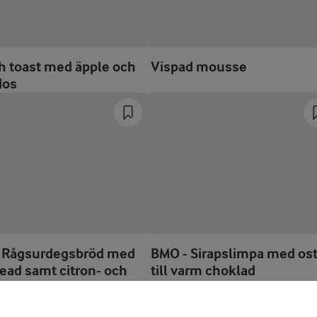
h toast med äpple och
Vispad mousse
dos
 Rågsurdegsbröd med
BMO - Sirapslimpa med os
ead samt citron- och
till varm choklad
ljesmör