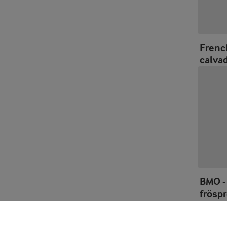
Frenc
calva
BMO -
fröspr
olivo